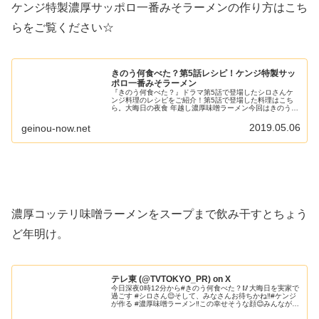
ケンジ特製濃厚サッポロ一番みそラーメンの作り方はこち
らをご覧ください☆
きのう何食べた？第5話レシピ！ケンジ特製サッ
ポロ一番みそラーメン
『きのう何食べた？』ドラマ第5話で登場したシロさんケ
ンジ料理のレシピをご紹介！第5話で登場した料理はこち
ら。大晦日の夜食 年越し濃厚味噌ラーメン今回はきのう何
食べた？ドラマ第5話でレシピが紹介された、ケンジ特製
サッポロ一番みそラーメンのレシ...
2019.05.06
geinou-now.net
濃厚コッテリ味噌ラーメンをスープまで飲み干すとちょう
ど年明け。
テレ東 (@TVTOKYO_PR) on X
今日深夜0時12分から#きのう何食べた？🥢大晦日を実家で
過ごす #シロさん😌そして、みなさんお待ちかね‼️#ケンジ
が作る #濃厚味噌ラーメン‼️この幸せそうな顔😊みんなが幸
せ✨今夜は #サッポロ一番 を準備してテレビ前でスタンバ