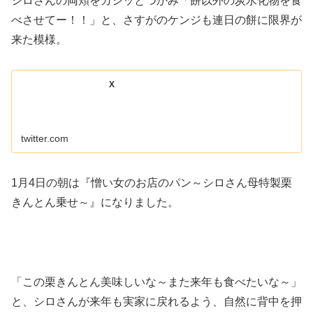
シロさんの両頬をガシッとつかみ「餅以外の炭水化物を食
べさせてー！！」と、さすがのケンジも連日の餅に限界が
来た模様。
X
twitter.com
1月4日の朝は『憎い女のお店のパン～シロさん母特製栗
きんとん乗せ～』になりました。
「この栗きんとん美味しいな～また来年も食べたいな～」
と、シロさんが来年も実家に戻れるよう、自然に背中を押