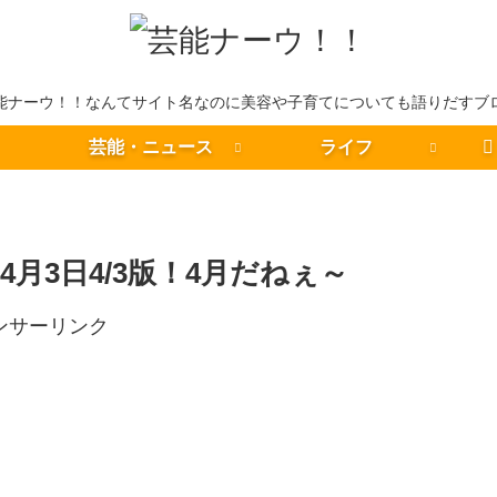
能ナーウ！！なんてサイト名なのに美容や子育てについても語りだすブ
芸能・ニュース
ライフ
月3日4/3版！4月だねぇ～
ンサーリンク