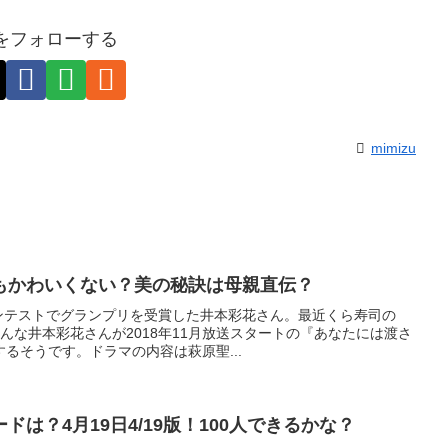
zuをフォローする
mimizu
もかわいくない？美の秘訣は母親直伝？
コンテストでグランプリを受賞した井本彩花さん。最近くら寿司の
んな井本彩花さんが2018年11月放送スタートの『あなたには渡さ
るそうです。ドラマの内容は萩原聖...
は？4月19日4/19版！100人できるかな？