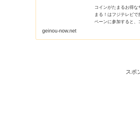
コインがたまるお得な
まる！はフジテレビで
ペーンに参加すると、
有料コンテンツを見た..
geinou-now.net
スポ