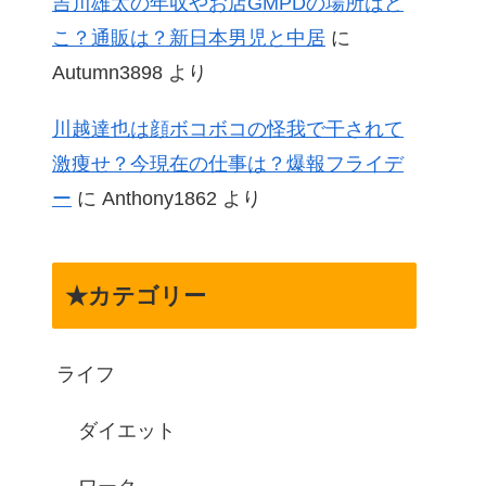
吉川雄太の年収やお店GMPDの場所はど
こ？通販は？新日本男児と中居
に
Autumn3898
より
川越達也は顔ボコボコの怪我で干されて
激痩せ？今現在の仕事は？爆報フライデ
ー
に
Anthony1862
より
★カテゴリー
ライフ
ダイエット