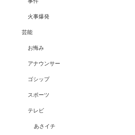
事件
火事爆発
芸能
お悔み
アナウンサー
ゴシップ
スポーツ
テレビ
あさイチ