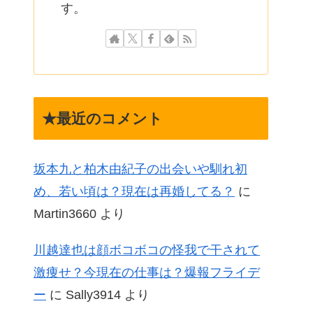
す。
★最近のコメント
坂本九と柏木由紀子の出会いや馴れ初
め、若い頃は？現在は再婚してる？
に
Martin3660
より
川越達也は顔ボコボコの怪我で干されて
激痩せ？今現在の仕事は？爆報フライデ
ー
に
Sally3914
より