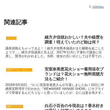
mimizu
関連記事
緒方夕佳頭おかしい？夫や経歴を
ゴシップ
調査！咥えていたのど飴は何？
議長頭抱えちゃってるよ！！緒方夕佳熊本議員がまた騒動を起こした
ようで…。緒方夕佳議員と言えば、2017年11月に子連れで議会に出
席し、賛否がわかれました。当時、彼女の言い分としては子育ての為
に議会に出れないということを避ける為に、また女性が...
安室奈美恵花火ショー着用浴衣ブ
女性アイドル・タレント・歌手・女優
ランドは？花火ショー無料視聴方
法もご紹介！
2018年9月16日、ついに安室奈美恵さんが引退しましたね！16日に沖
縄県宜野湾市で行われた『WE♥NAMIE HANABI SHOW』にサプライ
ズで登場するんだろうな～と思っていましたが、公には姿を現さず。
しかし、安室奈美恵さん自身はお忍...
白石小百合の今現在は？香水好き
爆報フライデー