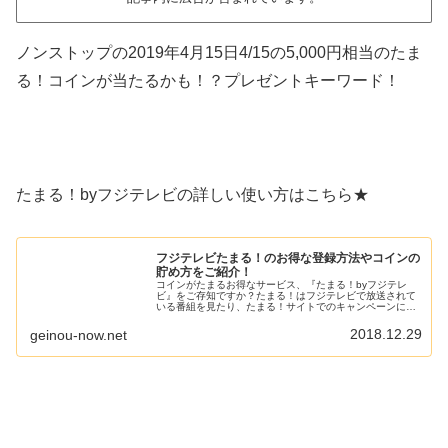
ノンストップの2019年4月15日4/15の5,000円相当のたま
る！コインが当たるかも！？プレゼントキーワード！
たまる！byフジテレビの詳しい使い方はこちら★
フジテレビたまる！のお得な登録方法やコインの
貯め方をご紹介！
コインがたまるお得なサービス、『たまる！byフジテレ
ビ』をご存知ですか？たまる！はフジテレビで放送されて
いる番組を見たり、たまる！サイトでのキャンペーンに参
加すると、コインをもらうことができます。たまったコイ
ンはFODで有料コンテンツを見た...
2018.12.29
geinou-now.net