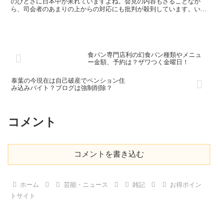
のひどさに日本中が呆れていますよね。会見の内容もさることなが
ら、司会者のあまりの上からの対応にも批判が殺到しています。いや
ーもうM君以外の登場人物、大人たちがみんな保身に走ってい...
食パン専門店利の幻食パン種類やメニュ
ー金額、予約は？ザワつく金曜日！
泰葉の今現在は自己破産でペンション住
み込みバイト？ブログは強制削除？
コメント
コメントを書き込む
ホーム
芸能・ニュース
雑記
お得ポイン
トサイト