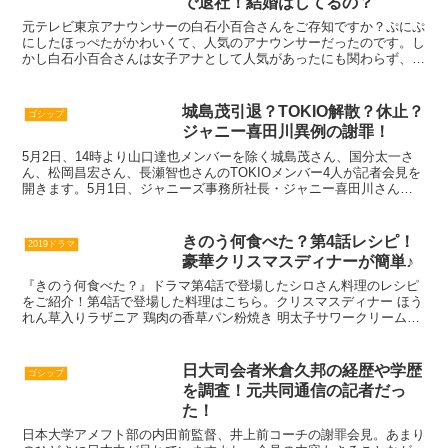
で退社！結婚はしてるの？
元テレビ東京アナウンサーの白石小百合さんをご存知ですか？ぷにぷ
にしたほっぺたがかわいくて、人気のアナウンサーだったのです。し
かし白石小百合さんは女子アナとして人気があったにも関わらず、テ
レビ東京を退社して実業家となりました。今回は白石小百合...
城島茂引退？TOKIO解散？休止？
ゴシップ
ジャニー喜田川異例の謝罪！
5月2日、14時より山口達也メンバーを除く城島茂さん、国分太一さ
ん、松岡昌宏さん、長瀬智也さんのTOKIOメンバー4人が記者会見を
開きます。5月1日、ジャニーズ事務所社長・ジャニー喜田川さんも
異例の謝罪コメントを出しました。これまでジャニー...
きのう何食べた？第4話レシピ！
2019ドラマ
豪華クリスマスディナーが簡単♪
『きのう何食べた？』ドラマ第4話で登場したシロさん料理のレシピ
をご紹介！第4話で登場した料理はこちら。クリスマスディナー ほう
れん草入りラザニア 鶏肉の香草パン粉焼き 明太子サワークリームデ
ィップ ツナサラダ実はこの料理、シロさんが初めてケ...
日大司会者米倉久邦の経歴や学歴
ゴシップ
を調査！元共同通信の記者だっ
た！
日本大学アメフト部の内田前監督、井上前コーチの謝罪会見。あまり