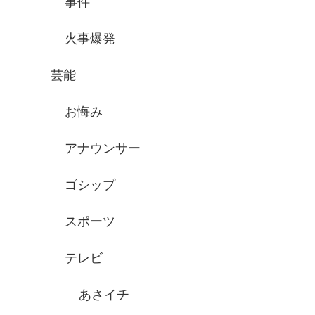
事件
火事爆発
芸能
お悔み
アナウンサー
ゴシップ
スポーツ
テレビ
あさイチ