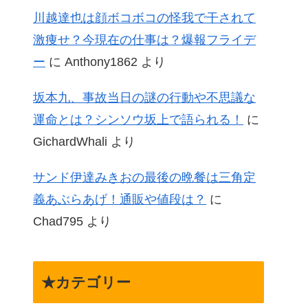
川越達也は顔ボコボコの怪我で干されて
激痩せ？今現在の仕事は？爆報フライデ
ー
に
Anthony1862
より
坂本九、事故当日の謎の行動や不思議な
運命とは？シンソウ坂上で語られる！
に
GichardWhali
より
サンド伊達みきおの最後の晩餐は三角定
義あぶらあげ！通販や値段は？
に
Chad795
より
★カテゴリー