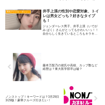
額視聴料の2,300円(税抜)ではないでしょ
うか。こちらの記事でまとめましたが、
WOWOWは加入初月の視聴料は無料です
井手上漠の性別や恋愛対象、トイ
男性アイドル・タレント・歌手・俳優
が、加入月に解約する...
レは男女どっち？好きなタイプ
も！
ジェンダーレス男子、井手上漠（いでが
み ばく）さんがとってもかわいいっ！！
自分らしく生きているところもキラキラ
して、魅力的ですよね～。中性的な井手
上漠さんなので「性別は男女どっち？」
「恋愛対象は男？女？」「男性用トイレ
と女性用トイレ、どっち...
藤本万梨乃の彼氏や高校、カップ数など
経歴は？東大医学部卒は嘘？
ノンストップ！キーワードは？3月29日
3/29版！豪華クルーズ行きたい！