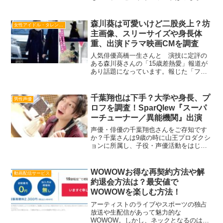
ころっけほうれんそう今日は嬉しいキー
ワードふたつ！！ノンストップ！ESSE
でほうれんそうとコロッケの料理を紹介
森川葵は可愛いけど二股炎上？坊
女性アイドル・タレント・歌手・女優
するのか...
主画像、スリーサイズや身長体
重、出演ドラマ映画CMを調査
人気俳優高橋一生さんと 演技に定評の
ある森川葵さんの「15歳差熱愛」報道が
あり話題になっています。報じた「フラ
ッシュ」の紙面によると、高橋一生さん
の部屋の合鍵を森川葵さんが持っている
ほどの親密ぶりとのこと。 多いときは週
千葉翔也は下手？大学や身長、プ
男性声優
に3回も高橋一生さん...
ロフを調査！SparQlew『スーパ
ーチューナー／異能機関』出演
声優・俳優の千葉翔也さんをご存知です
か？千葉さんは9歳の時に山王プロダクシ
ョンに所属し、子役・声優活動をはじめ
ます。現在22歳の千葉さんは芸歴13年の
ベテランになります！しかしネット上に
は演技が下手！棒読み！という声もちら
WOWOWお得な再契約方法や解
動画配信サービス
ほらと…。千葉翔也...
約退会方法は？最安値で
WOWOWを楽しむ方法！
アーティストのライブやスポーツの独占
放送や生配信があって魅力的な
WOWOW。しかし、ネックとなるのは月