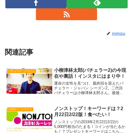
mimizu
関連記事
小柳津林太郎(バチェラー2)の今現
バチェラー・ジャパン
在や裏話！インスタにはまり中！
運命の女性を見つけ、最終回を迎えたバ
チェラー・ジャパン シーズン2。二代目
バチェラーは小柳津林太郎さん。最後に
選ばれた女性は倉田茉美さん。おふたり
が結ばれたバチェラー2エピソード10から
早一週間…。しかしおふたりのツーショ
ノンストップ！キーワードは？2
お得ポイントサイト
ット写真などがネッ...
月22日2/22版！食べたい！
ノンストップの2019年2月22日2/22の
5,000円相当のたまる！コインが当たるか
も！？プレゼントキーワードはこちら！