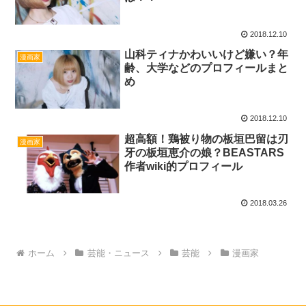
2018.12.10
山科ティナかわいいけど嫌い？年
漫画家
齢、大学などのプロフィールまと
め
2018.12.10
超高額！鶏被り物の板垣巴留は刃
漫画家
牙の板垣恵介の娘？BEASTARS
作者wiki的プロフィール
2018.03.26
ホーム
芸能・ニュース
芸能
漫画家