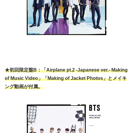
★初回限定盤B：「Airplane pt.2 -Japanese ver.- Making
of Music Video」「Making of Jacket Photos」とメイキ
ング動画が付属。