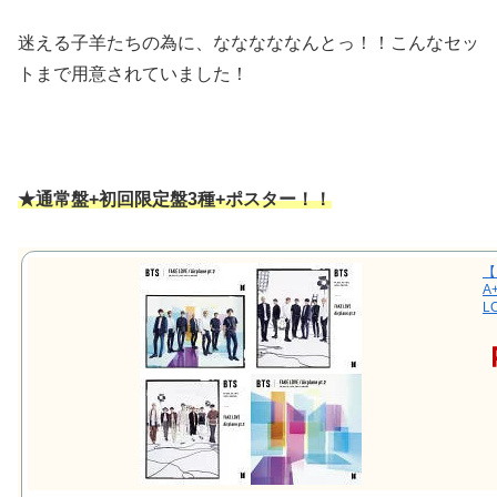
迷える子羊たちの為に、なななななんとっ！！こんなセッ
トまで用意されていました！
★通常盤+初回限定盤3種+ポスター！！
【
A
L