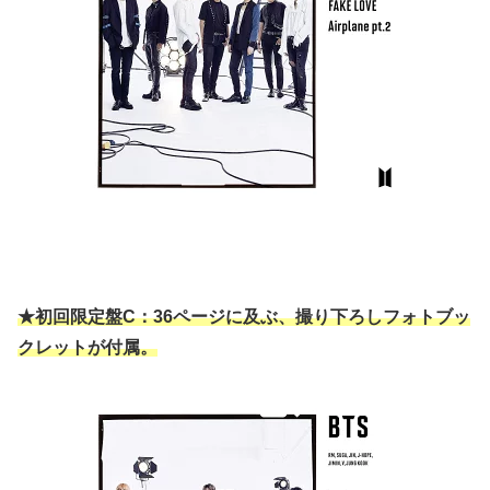
★初回限定盤C：36ページに及ぶ、撮り下ろしフォトブッ
クレットが付属。