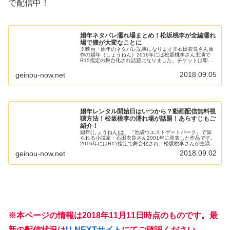
で配信中！
娼年ネタバレ濡れ場まとめ！松坂桃李が全編濡れ
場で腰が大変なことに
※映画・娼年のネタバレ記事になります※石田衣良さん原
作の娼年（しょうねん）2016年には松坂桃李さん主演で
R15指定の舞台化され話題になりました。チケットは即完
売、当日券を求めて連日長蛇の列になるなど、伝説の舞台
として話題でした。それもその...
2018.09.05
geinou-now.net
娼年レンタル開始日はいつから？動画配信無料視
聴方法！松坂桃李の濡れ場が話題！あらすじもご
紹介！
娼年(しょうねん)は、『池袋ウエストゲートパーク』で知
られる小説家・石田衣良さん2001年に発表した作品です。
2016年にはR15指定で舞台化され、松坂桃李さんが主演を
務めました。「あの松坂桃李が濡れ場を演じる！？」と、
2018.09.02
geinou-now.net
相手の女性役に高岡早...
※本ページの情報は2018年11月11日時点のものです。最
新の配信状況は
U-NEXTサイト
にてご確認ください。