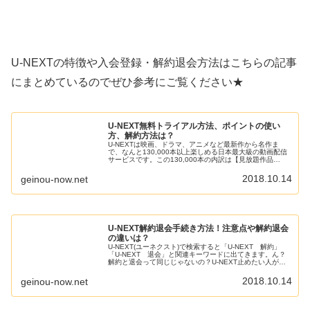
U-NEXTの特徴や入会登録・解約退会方法はこちらの記事
にまとめているのでぜひ参考にご覧ください★
U-NEXT無料トライアル方法、ポイントの使い
方、解約方法は？
U-NEXTは映画、ドラマ、アニメなど最新作から名作ま
で、なんと130,000本以上楽しめる日本最大級の動画配信
サービスです。この130,000本の内訳は【見放題作品
80,000本、レンタル作品50,000本】になります。（2018
年10月...
2018.10.14
geinou-now.net
U-NEXT解約退会手続き方法！注意点や解約退会
の違いは？
U-NEXT(ユーネクスト)で検索すると「U-NEXT 解約」
「U-NEXT 退会」と関連キーワードに出てきます。ん？
解約と退会って同じじゃないの？U-NEXT止めたい人が解
約や退会で調べたから出てきてるだけかな？なーんて思っ
たのですが、U...
2018.10.14
geinou-now.net