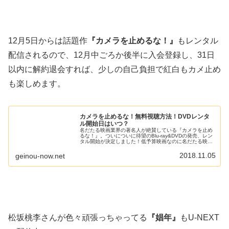
12月5日からは話題作
『カメラを止めるな！』
もレンタル
配信されるので、12月中ごろか後半に入会登録し、31日
以内に解約退会すれば、少しの自己負担で紅白もカメ止め
も楽しめます。
カメラを止めるな！無料視聴方法！DVDレンタ
ル開始日はいつ？
名だたる映画業界の著名人が絶賛している『カメラを止め
るな！』。ついについに待望のBlu-ray&DVDの発売、レン
タル開始が決定しました！低予算映画なのに名だたる映画
を抑えて話題をかっさらった『カメラを止めるな！』。当
日券を求めて並んだけど...
2018.11.05
geinou-now.net
松坂桃李さんが色々頑張っちゃってる
『娼年』
もU-NEXT