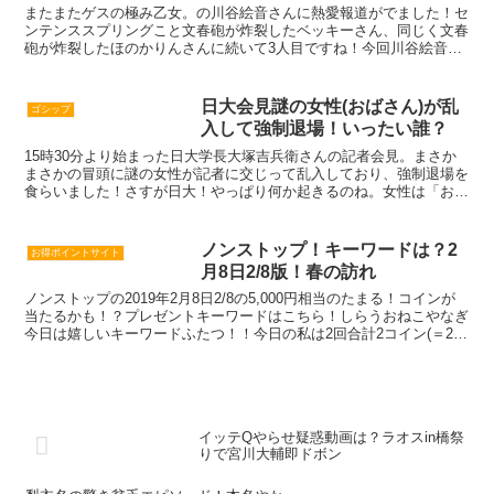
またまたゲスの極み乙女。の川谷絵音さんに熱愛報道がでました！セ
ンテンススプリングこと文春砲が炸裂したベッキーさん、同じく文春
砲が炸裂したほのかりんさんに続いて3人目ですね！今回川谷絵音さ
んのお相手として報道されたのは、JELLY専属モデルの...
日大会見謎の女性(おばさん)が乱
ゴシップ
入して強制退場！いったい誰？
15時30分より始まった日大学長大塚吉兵衛さんの記者会見。まさか
まさかの冒頭に謎の女性が記者に交じって乱入しており、強制退場を
食らいました！さすが日大！やっぱり何か起きるのね。女性は「おま
えたちがしっかりしないから！！」というようなことを叫...
ノンストップ！キーワードは？2
お得ポイントサイト
月8日2/8版！春の訪れ
ノンストップの2019年2月8日2/8の5,000円相当のたまる！コインが
当たるかも！？プレゼントキーワードはこちら！しらうおねこやなぎ
今日は嬉しいキーワードふたつ！！今日の私は2回合計2コイン(＝2
円)でした(´;ω;｀)5000たまる！...
イッテQやらせ疑惑動画は？ラオスin橋祭
りで宮川大輔即ドボン