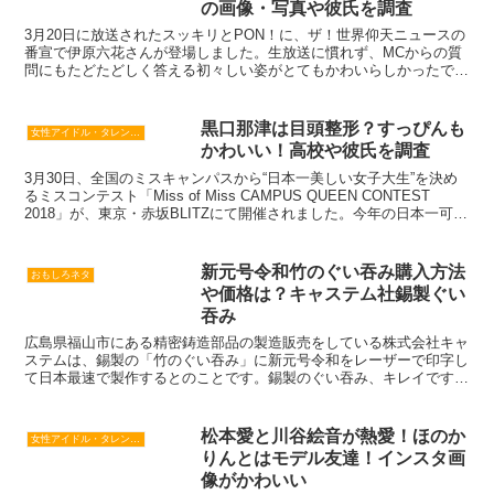
の画像・写真や彼氏を調査
3月20日に放送されたスッキリとPON！に、ザ！世界仰天ニュースの
番宣で伊原六花さんが登場しました。生放送に慣れず、MCからの質
問にもたどたどしく答える初々しい姿がとてもかわいらしかったで
す。が、番組ではそんな初々しい姿とは真逆の濃い化粧に...
黒口那津は目頭整形？すっぴんも
女性アイドル・タレント・歌手・女優
かわいい！高校や彼氏を調査
3月30日、全国のミスキャンパスから“日本一美しい女子大生”を決め
るミスコンテスト「Miss of Miss CAMPUS QUEEN CONTEST
2018」が、東京・赤坂BLITZにて開催されました。今年の日本一可愛
い女子大生に選ばれ...
新元号令和竹のぐい吞み購入方法
おもしろネタ
や価格は？キャステム社錫製ぐい
吞み
広島県福山市にある精密鋳造部品の製造販売をしている株式会社キャ
ステムは、錫製の「竹のぐい吞み」に新元号令和をレーザーで印字し
て日本最速で製作するとのことです。錫製のぐい吞み、キレイですよ
ね～。錫製酒器は熱伝導率が高く、燗が早くつき、冷酒も涼...
松本愛と川谷絵音が熱愛！ほのか
女性アイドル・タレント・歌手・女優
りんとはモデル友達！インスタ画
像がかわいい