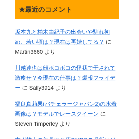
★最近のコメント
坂本九と柏木由紀子の出会いや馴れ初
め、若い頃は？現在は再婚してる？
に
Martin3660
より
川越達也は顔ボコボコの怪我で干されて
激痩せ？今現在の仕事は？爆報フライデ
ー
に
Sally3914
より
福良真莉果(バチェラージャパン2)の水着
画像は？モデルでレースクイーン
に
Steven Timperley
より