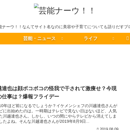
能ナーウ！！なんてサイト名なのに美容や子育てについても語りだすブ
芸能・ニュース
ライフ
越達也は顔ボコボコの怪我で干されて激痩せ？今現
の仕事は？爆報フライデー
10年ほど前になるでしょうか？イケメンシェフの川越達也さんが
ビに出始めたのは。一時期はテレビで見ない日はないほど、人気
た川越達也さん。しかし、いつの間にやらテレビから消えてしま
したよね。そんな川越達也さんが2019年8月9日...
2019.08.09