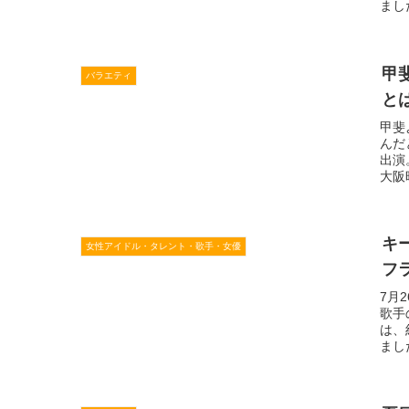
まし
甲
バラエティ
と
甲斐
んだ
出演
大阪
キ
女性アイドル・タレント・歌手・女優
フ
7月
歌手
は、
まし