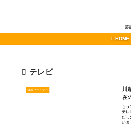
芸
HOME
テレビ
川
爆報フライデー
在
もう
テレ
だっ
いま