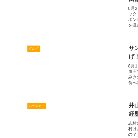
8月
ック
ボン
を激
サ
グルメ
げ
8月
血圧
みき
食べ
井
バラエティ
経
志村
村け
の？