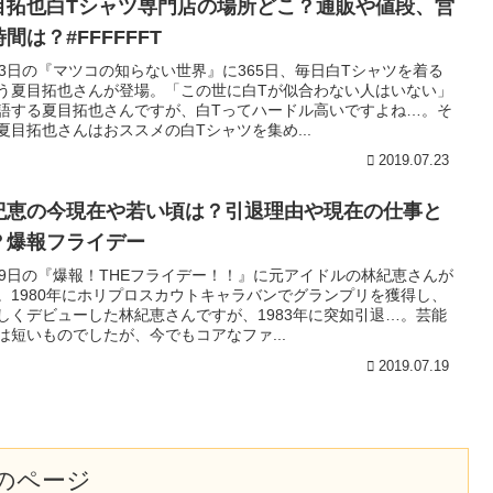
目拓也白Tシャツ専門店の場所どこ？通販や値段、営
間は？#FFFFFFT
23日の『マツコの知らない世界』に365日、毎日白Tシャツを着る
う夏目拓也さんが登場。「この世に白Tが似合わない人はいない」
語する夏目拓也さんですが、白Tってハードル高いですよね…。そ
夏目拓也さんはおススメの白Tシャツを集め...
2019.07.23
紀恵の今現在や若い頃は？引退理由や現在の仕事と
？爆報フライデー
19日の『爆報！THEフライデー！！』に元アイドルの林紀恵さんが
。1980年にホリプロスカウトキャラバンでグランプリを獲得し、
しくデビューした林紀恵さんですが、1983年に突如引退…。芸能
は短いものでしたが、今でもコアなファ...
2019.07.19
のページ