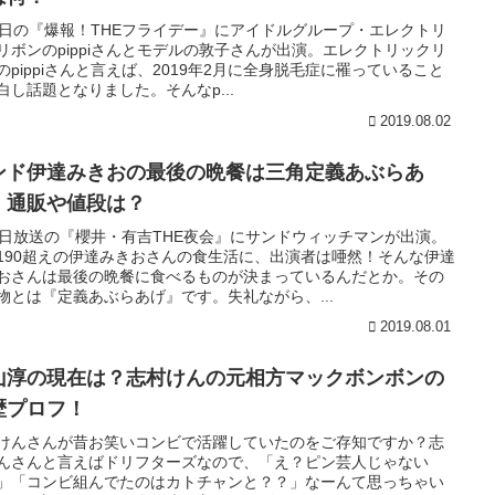
2日の『爆報！THEフライデー』にアイドルグループ・エレクトリ
リボンのpippiさんとモデルの敦子さんが出演。エレクトリックリ
のpippiさんと言えば、2019年2月に全身脱毛症に罹っていること
白し話題となりました。そんなp...
2019.08.02
ンド伊達みきおの最後の晩餐は三角定義あぶらあ
！通販や値段は？
1日放送の『櫻井・有吉THE夜会』にサンドウィッチマンが出演。
190超えの伊達みきおさんの食生活に、出演者は唖然！そんな伊達
おさんは最後の晩餐に食べるものが決まっているんだとか。その
物とは『定義あぶらあげ』です。失礼ながら、...
2019.08.01
山淳の現在は？志村けんの元相方マックボンボンの
歴プロフ！
けんさんが昔お笑いコンビで活躍していたのをご存知ですか？志
んさんと言えばドリフターズなので、「え？ピン芸人じゃない
」「コンビ組んでたのはカトチャンと？？」なーんて思っちゃい