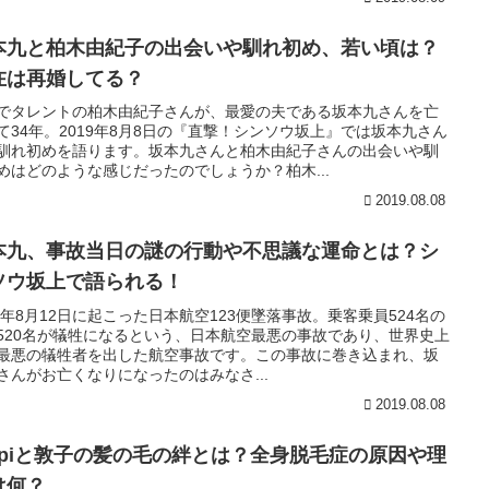
本九と柏木由紀子の出会いや馴れ初め、若い頃は？
在は再婚してる？
でタレントの柏木由紀子さんが、最愛の夫である坂本九さんを亡
て34年。2019年8月8日の『直撃！シンソウ坂上』では坂本九さん
馴れ初めを語ります。坂本九さんと柏木由紀子さんの出会いや馴
めはどのような感じだったのでしょうか？柏木...
2019.08.08
本九、事故当日の謎の行動や不思議な運命とは？シ
ソウ坂上で語られる！
85年8月12日に起こった日本航空123便墜落事故。乗客乗員524名の
520名が犠牲になるという、日本航空最悪の事故であり、世界史上
最悪の犠牲者を出した航空事故です。この事故に巻き込まれ、坂
さんがお亡くなりになったのはみなさ...
2019.08.08
ippiと敦子の髪の毛の絆とは？全身脱毛症の原因や理
は何？