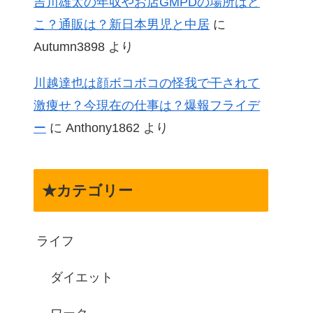
吉川雄太の年収やお店GMPDの場所はど
こ？通販は？新日本男児と中居
に
Autumn3898
より
川越達也は顔ボコボコの怪我で干されて
激痩せ？今現在の仕事は？爆報フライデ
ー
に
Anthony1862
より
★カテゴリー
ライフ
ダイエット