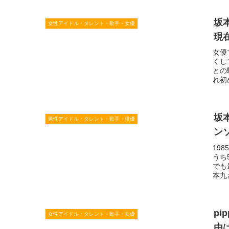
坂
女性アイドル・タレント・歌手・女優
現
女優
くし
との
れ初
坂
男性アイドル・タレント・歌手・俳優
ン
19
うち
でも
本九
p
女性アイドル・タレント・歌手・女優
由