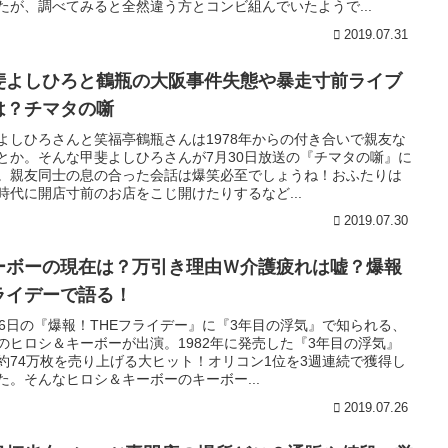
たが、調べてみると全然違う方とコンビ組んでいたようで...
2019.07.31
斐よしひろと鶴瓶の大阪事件失態や暴走寸前ライブ
は？チマタの噺
よしひろさんと笑福亭鶴瓶さんは1978年からの付き合いで親友な
とか。そんな甲斐よしひろさんが7月30日放送の『チマタの噺』に
。親友同士の息の合った会話は爆笑必至でしょうね！おふたりは
時代に開店寸前のお店をこじ開けたりするなど...
2019.07.30
ーボーの現在は？万引き理由Ｗ介護疲れは嘘？爆報
ライデーで語る！
26日の『爆報！THEフライデー』に『3年目の浮気』で知られる、
のヒロシ＆キーボーが出演。1982年に発売した『3年目の浮気』
約74万枚を売り上げる大ヒット！オリコン1位を3週連続で獲得し
た。そんなヒロシ＆キーボーのキーボー...
2019.07.26