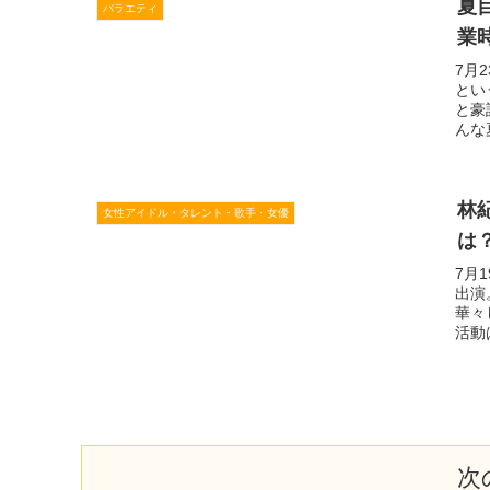
夏
バラエティ
業時
7月
とい
と豪
んな
林
女性アイドル・タレント・歌手・女優
は
7月
出演
華々
活動
次