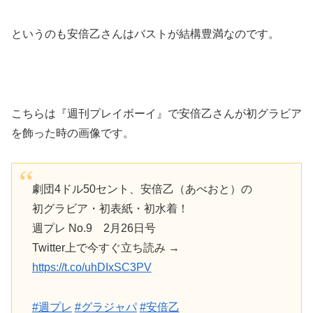
というのも安倍乙さんはバストが結構豊満なのです。
こちらは『週刊プレイボーイ』で安倍乙さんが初グラビア
を飾った時の画像です。
劇団4ドル50セント、安倍乙（あべおと）の
初グラビア・初表紙・初水着！
週プレ No.9 2月26日号
Twitter上で今すぐ立ち読み →
https://t.co/uhDIxSC3PV
#週プレ
#グラジャパ
#安倍乙