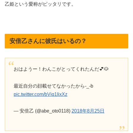
乙姫という愛称がピッタリです。
安倍乙さんに彼氏はいるの？
おはようー！わんこがとってくれたんだ💕🐶
最近自分の顔載せてなかったから-_-b
pic.twitter.com/bViq1IixXz
— 安倍乙 (@abe_oto0118)
2018年8月25日