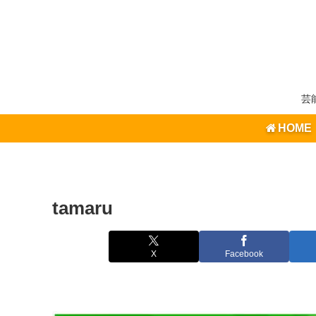
芸
HOME
tamaru
X
Facebook