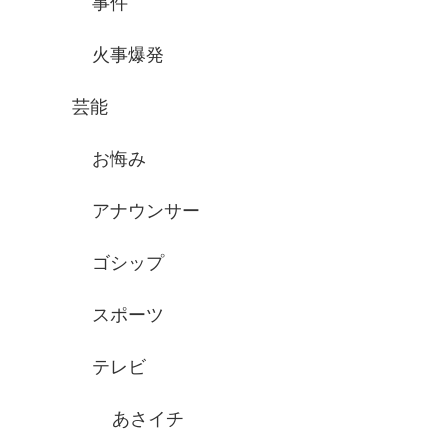
事件
火事爆発
芸能
お悔み
アナウンサー
ゴシップ
スポーツ
テレビ
あさイチ