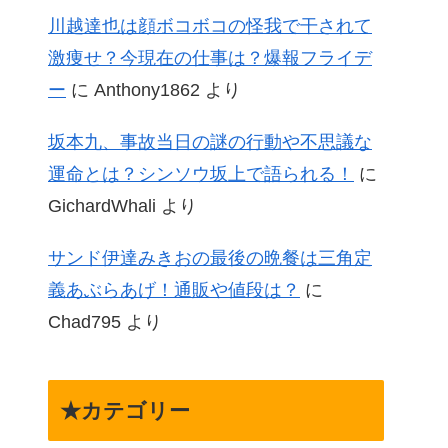
川越達也は顔ボコボコの怪我で干されて
激痩せ？今現在の仕事は？爆報フライデ
ー
に
Anthony1862
より
坂本九、事故当日の謎の行動や不思議な
運命とは？シンソウ坂上で語られる！
に
GichardWhali
より
サンド伊達みきおの最後の晩餐は三角定
義あぶらあげ！通販や値段は？
に
Chad795
より
★カテゴリー