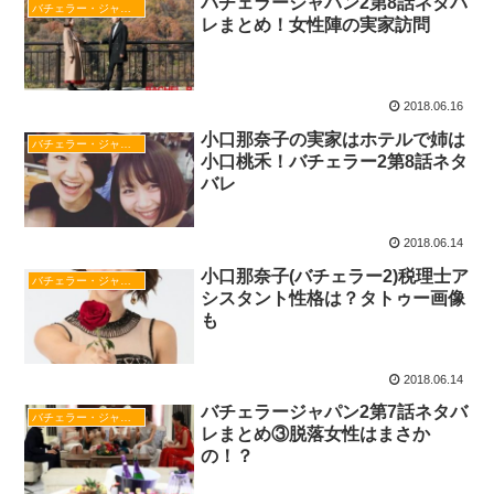
バチェラージャパン2第8話ネタバ
バチェラー・ジャパン
レまとめ！女性陣の実家訪問
2018.06.16
小口那奈子の実家はホテルで姉は
バチェラー・ジャパン
小口桃禾！バチェラー2第8話ネタ
バレ
2018.06.14
小口那奈子(バチェラー2)税理士ア
バチェラー・ジャパン
シスタント性格は？タトゥー画像
も
2018.06.14
バチェラージャパン2第7話ネタバ
バチェラー・ジャパン
レまとめ③脱落女性はまさか
の！？