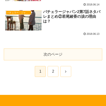
2018.06.14
バチェラージャパン2第7話ネタバ
バチェラー・ジャパン
レまとめ②若尾綾香の涙の理由
は？
2018.06.13
次のページ
次
1
2
へ