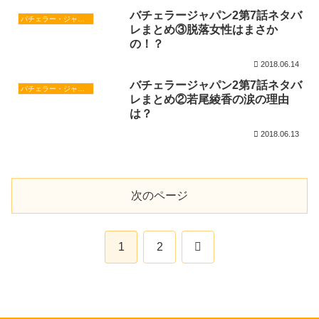
バチェラージャパン2第7話ネタバ
バチェラー・ジャパン
レまとめ③脱落女性はまさか
の！？
2018.06.14
バチェラージャパン2第7話ネタバ
バチェラー・ジャパン
レまとめ②若尾綾香の涙の理由
は？
2018.06.13
次のページ
次
1
2
へ