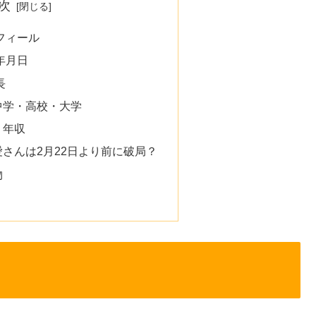
次
フィール
年月日
長
中学・高校・大学
・年収
さんは2月22日より前に破局？
物