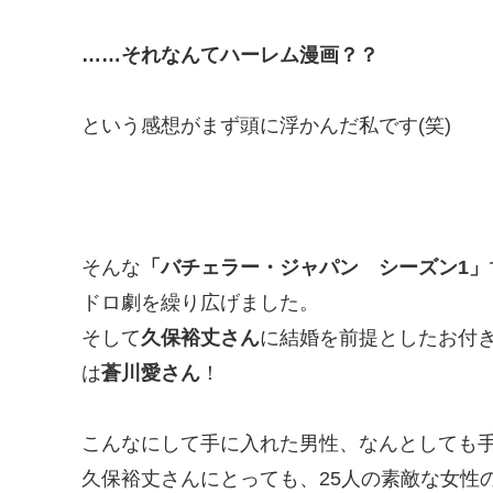
……それなんてハーレム漫画？？
という感想がまず頭に浮かんだ私です(笑)
そんな
「バチェラー・ジャパン シーズン1」
ドロ劇を繰り広げました。
そして
久保裕丈さん
に結婚を前提としたお付
は
蒼川愛さん
！
こんなにして手に入れた男性、なんとしても
久保裕丈さんにとっても、25人の素敵な女性