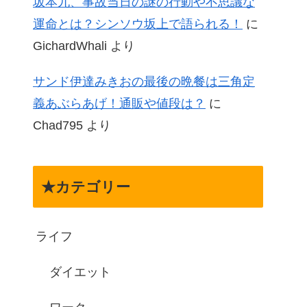
坂本九、事故当日の謎の行動や不思議な
運命とは？シンソウ坂上で語られる！
に
GichardWhali
より
サンド伊達みきおの最後の晩餐は三角定
義あぶらあげ！通販や値段は？
に
Chad795
より
★カテゴリー
ライフ
ダイエット