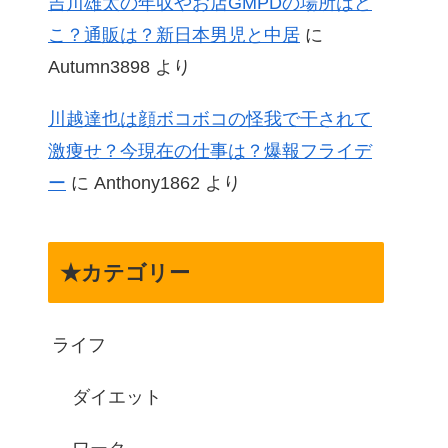
吉川雄太の年収やお店GMPDの場所はど
こ？通販は？新日本男児と中居
に
Autumn3898
より
川越達也は顔ボコボコの怪我で干されて
激痩せ？今現在の仕事は？爆報フライデ
ー
に
Anthony1862
より
★カテゴリー
ライフ
ダイエット