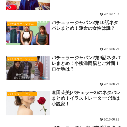
2018.07.07
バチェラージャパン2第10話ネタ
バチェラー・ジャパン
バレまとめ！運命の女性は誰？
2018.06.29
バチェラージャパン2第9話ネタバ
バチェラー・ジャパン
レまとめ！小柳津両親とご対面！
ロケ地は？
2018.06.23
倉田茉美(バチェラー2)のネタバレ
バチェラー・ジャパン
まとめ！イラストレーターで姉は
小説家！
2018.06.21