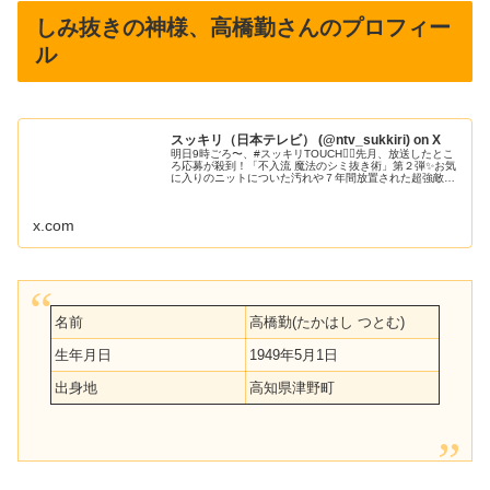
しみ抜きの神様、高橋勤さんのプロフィー
ル
スッキリ（日本テレビ） (@ntv_sukkiri) on X
明日9時ごろ〜、#スッキリTOUCH👆🏻先月、放送したとこ
ろ応募が殺到！「不入流 魔法のシミ抜き術」第２弾✨お気
に入りのニットについた汚れや７年間放置された超強敵の
シミ…。#イラズ流 の高橋勤さんが驚きのテクニックを伝
授。#岸洋佑 さんの弾...
x.com
名前
高橋勤(たかはし つとむ)
生年月日
1949年5月1日
出身地
高知県津野町