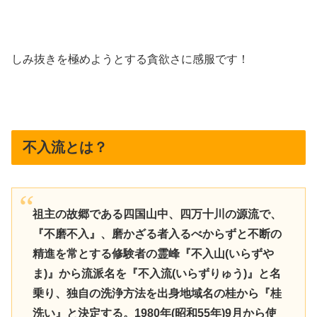
しみ抜きを極めようとする貪欲さに感服です！
不入流とは？
祖主の故郷である四国山中、四万十川の源流で、
『不磨不入』、磨かざる者入るべからずと不断の
精進を常とする修験者の霊峰『不入山(いらずや
ま)』から流派名を『不入流(いらずりゅう)』と名
乗り、独自の洗浄方法を出身地域名の桂から『桂
洗い』と決定する。1980年(昭和55年)9月から使