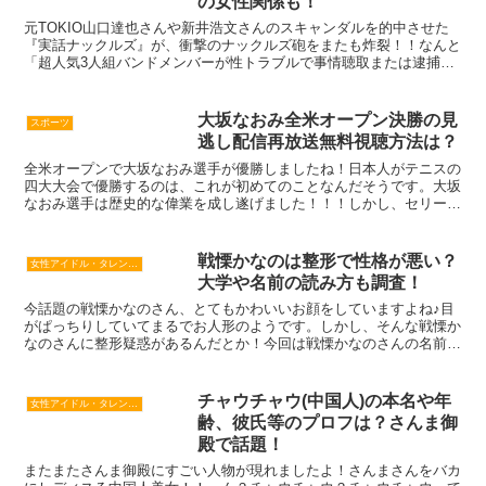
の女性関係も！
元TOKIO山口達也さんや新井浩文さんのスキャンダルを的中させた
『実話ナックルズ』が、衝撃のナックルズ砲をまたも炸裂！！なんと
「超人気3人組バンドメンバーが性トラブルで事情聴取または逮捕」
との噂があるそうです…。ネット上では「あのバンド？」...
大坂なおみ全米オープン決勝の見
スポーツ
逃し配信再放送無料視聴方法は？
全米オープンで大坂なおみ選手が優勝しましたね！日本人がテニスの
四大大会で優勝するのは、これが初めてのことなんだそうです。大坂
なおみ選手は歴史的な偉業を成し遂げました！！！しかし、セリーナ
選手と審判が揉めたり、セリーナ選手がラケットを床に叩き...
戦慄かなのは整形で性格が悪い？
女性アイドル・タレント・歌手・女優
大学や名前の読み方も調査！
今話題の戦慄かなのさん、とてもかわいいお顔をしていますよね♪目
がぱっちりしていてまるでお人形のようです。しかし、そんな戦慄か
なのさんに整形疑惑があるんだとか！今回は戦慄かなのさんの名前の
読み方や通っている大学などのプロフィール、整形疑惑につ...
チャウチャウ(中国人)の本名や年
女性アイドル・タレント・歌手・女優
齢、彼氏等のプロフは？さんま御
殿で話題！
またまたさんま御殿にすごい人物が現れましたよ！さんまさんをバカ