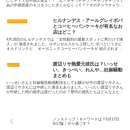
にしディスる中国人美女！！…ん？チャウチャウ？チャウチャウって
あの中国原産のモコモコした犬じゃなくって？？そのチャウチャウと
ちゃうんちゃう？？……おあとがよろしいようで～。それで...
ヒルナンデス・アールグレイボバ
ヒルナンデス！
とコーヒーパンケーキが有名なお
店はどこ？
4月18日のヒルナンデスでは 「女性殺到の最新スポットに男だけで潜
入」が 放送されました。ロサンゼルスから上陸した ボバというタピ
オカドリンクと、 オーガニックコーヒーパンケーキが 紹介されまし
たよ！とても美味しそうだったので、 「Urth...
渡辺リサ熱愛元彼氏は？いっせ
ゴシップ
い、きっぺい、れんや…妊娠騒動
まとめも
いっせいさんと妊娠報告動画配信をしてお騒がせ中の渡辺リサさん。
渡辺リサさんには中絶した過去もありました。いったい渡辺リサさん
が中絶した時の相手は誰だったのか？歴代の彼氏たちはどんな人たち
なのか？気になったのでわかる範囲で渡辺リサさんの過去の...
ノンストップ！キーワードは？5月17日
5/17版！やり過ごす？