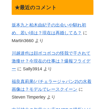
★最近のコメント
坂本九と柏木由紀子の出会いや馴れ初
め、若い頃は？現在は再婚してる？
に
Martin3660
より
川越達也は顔ボコボコの怪我で干されて
激痩せ？今現在の仕事は？爆報フライデ
ー
に
Sally3914
より
福良真莉果(バチェラージャパン2)の水着
画像は？モデルでレースクイーン
に
Steven Timperley
より