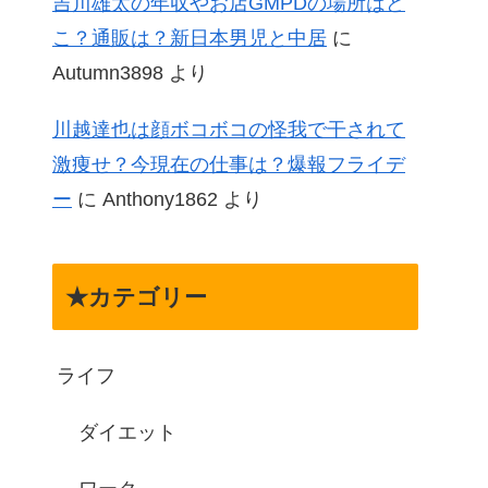
吉川雄太の年収やお店GMPDの場所はど
こ？通販は？新日本男児と中居
に
Autumn3898
より
川越達也は顔ボコボコの怪我で干されて
激痩せ？今現在の仕事は？爆報フライデ
ー
に
Anthony1862
より
★カテゴリー
ライフ
ダイエット