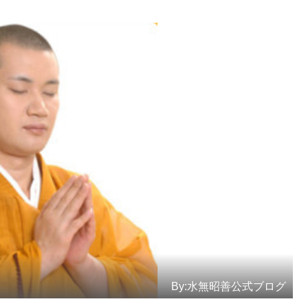
By:水無昭善公式ブログ