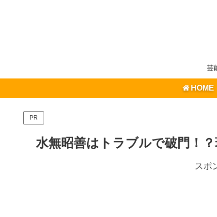
芸
HOME
PR
水無昭善はトラブルで破門！？
スポ