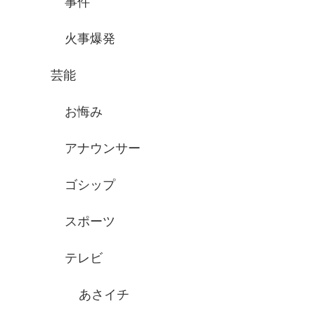
事件
火事爆発
芸能
お悔み
アナウンサー
ゴシップ
スポーツ
テレビ
あさイチ