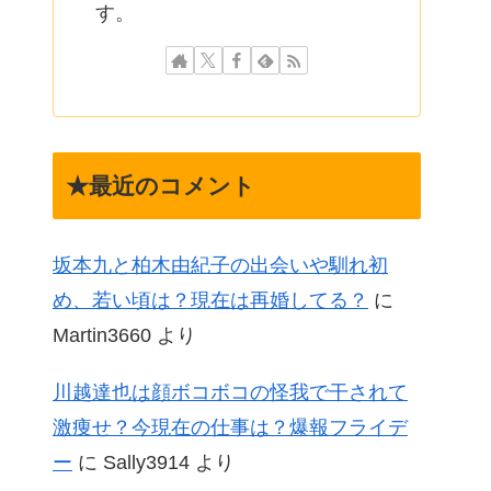
す。
★最近のコメント
坂本九と柏木由紀子の出会いや馴れ初
め、若い頃は？現在は再婚してる？
に
Martin3660
より
川越達也は顔ボコボコの怪我で干されて
激痩せ？今現在の仕事は？爆報フライデ
ー
に
Sally3914
より