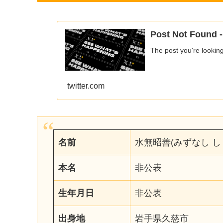
Post Not Found - 
The post you're lookin
twitter.com
名前
水無昭善(みずなし し
本名
非公表
生年月日
非公表
出身地
岩手県久慈市