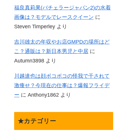
福良真莉果(バチェラージャパン2)の水着
画像は？モデルでレースクイーン
に
Steven Timperley
より
吉川雄太の年収やお店GMPDの場所はど
こ？通販は？新日本男児と中居
に
Autumn3898
より
川越達也は顔ボコボコの怪我で干されて
激痩せ？今現在の仕事は？爆報フライデ
ー
に
Anthony1862
より
★カテゴリー